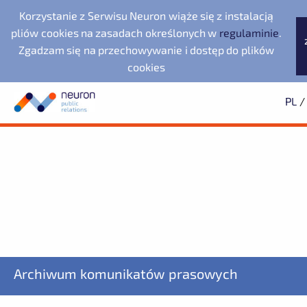
Korzystanie z Serwisu Neuron wiąże się z instalacją
pliów cookies na zasadach określonych w
regulaminie
.
Zgadzam się na przechowywanie i dostęp do plików
cookies
PL
/
Biuro prasowe
Neuron Agencja Public
Evernex Polska
Wyszukiwarka
Archiwum
Subskrypcja
Relations
Dolnośląska Dolina
2025
Dowiedz się pierwszy o wszystkich aktualnościach
2024
2023
starsze
Noventa di Piave
Wodorowa
Designer Outlet
Fundacja Republikańska
ZAPISZ SIĘ
LegacyApp
Archiwum komunikatów prasowych