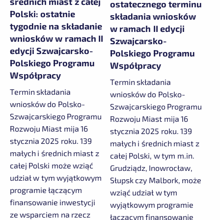
średnich miast z całej
ostatecznego terminu
Polski: ostatnie
składania wniosków
tygodnie na składanie
w ramach II edycji
wniosków w ramach II
Szwajcarsko-
edycji Szwajcarsko-
Polskiego Programu
Polskiego Programu
Współpracy
Współpracy
Termin składania
Termin składania
wniosków do Polsko-
wniosków do Polsko-
Szwajcarskiego Programu
Szwajcarskiego Programu
Rozwoju Miast mija 16
Rozwoju Miast mija 16
stycznia 2025 roku. 139
stycznia 2025 roku. 139
małych i średnich miast z
małych i średnich miast z
całej Polski, w tym m.in.
całej Polski może wziąć
Grudziądz, Inowrocław,
udział w tym wyjątkowym
Słupsk czy Malbork, może
programie łączącym
wziąć udział w tym
finansowanie inwestycji
wyjątkowym programie
ze wsparciem na rzecz
łączącym finansowanie