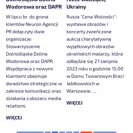
Wodorowa oraz DAPR
Ukrainy
W lipcu br. do grona
Rusza "Cena Wolności":
klientów Neuron Agencji
wystawa obrazów i
PR dołączyły dwie
koncerty zwieńczone
organizacje:
aukcją charytatywną
Stowarzyszenie
wyjątkowych obrazów
Dolnośląska Dolina
ukraińskich malarzy, która
Wodorowa oraz DAPR.
odbędzie się 27 sierpnia
Współpraca z nowymi
2023 roku o godzinie 15:00
klientami obejmuje
w Domu Towarowym Braci
doradztwo strategiczne w
Jabłkowskich w
zakresie komunikacji oraz
Warszawie. ...
działania z obszaru media
WIĘCEJ
relations.
WIĘCEJ