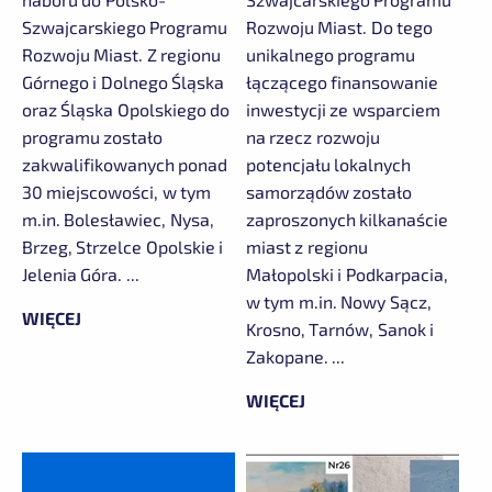
Szwajcarskiego Programu
Rozwoju Miast. Do tego
Rozwoju Miast. Z regionu
unikalnego programu
Górnego i Dolnego Śląska
łączącego finansowanie
oraz Śląska Opolskiego do
inwestycji ze wsparciem
programu zostało
na rzecz rozwoju
zakwalifikowanych ponad
potencjału lokalnych
30 miejscowości, w tym
samorządów zostało
m.in. Bolesławiec, Nysa,
zaproszonych kilkanaście
Brzeg, Strzelce Opolskie i
miast z regionu
Jelenia Góra. ...
Małopolski i Podkarpacia,
w tym m.in. Nowy Sącz,
WIĘCEJ
Krosno, Tarnów, Sanok i
Zakopane. ...
WIĘCEJ