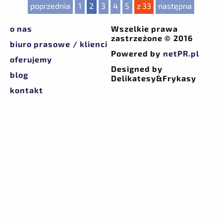
poprzednia
1
2
3
4
5
z 33
następna
o nas
Wszelkie prawa
zastrzeżone © 2016
biuro prasowe / klienci
Powered by
netPR.pl
oferujemy
Designed by
blog
Delikatesy&Frykasy
kontakt