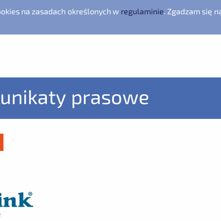
cookies na zasadach określonych w
regulaminie
. Zgadzam się n
unikaty prasowe
e