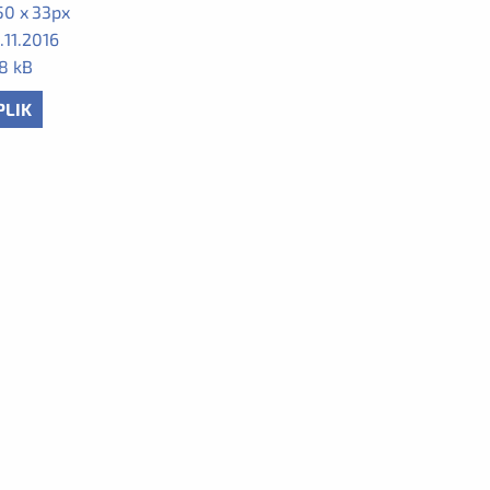
50 x 33px
.11.2016
8 kB
PLIK