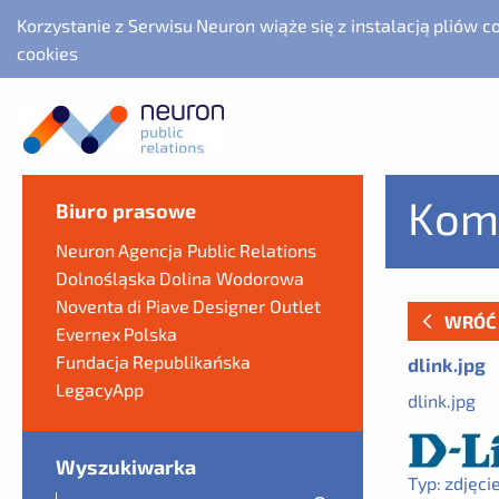
Korzystanie z Serwisu Neuron wiąże się z instalacją pliów 
cookies
Kom
Biuro prasowe
Neuron Agencja Public Relations
Dolnośląska Dolina Wodorowa
Noventa di Piave Designer Outlet
WRÓĆ
Evernex Polska
Fundacja Republikańska
dlink.jpg
LegacyApp
dlink.jpg
Wyszukiwarka
Typ:
zdjęci