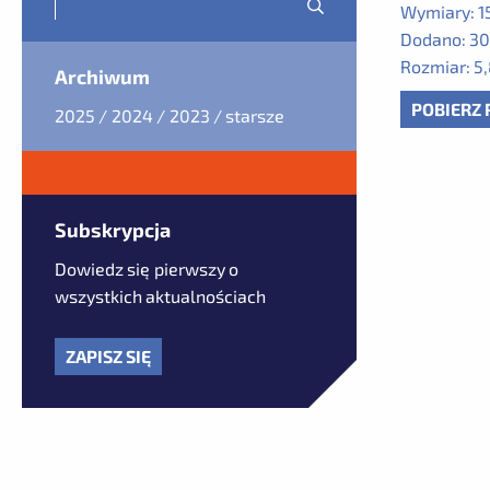
Wymiary:
1
Dodano:
30
Rozmiar:
5,
Archiwum
POBIERZ 
2025
2024
2023
starsze
Subskrypcja
Dowiedz się pierwszy o
wszystkich aktualnościach
ZAPISZ SIĘ