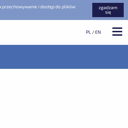
a przechowywanie i dostęp do plików
zgadzam
się
PL
/
EN