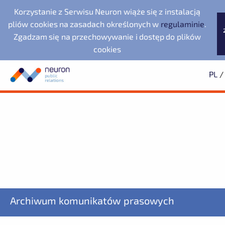
Korzystanie z Serwisu Neuron wiąże się z instalacją
pliów cookies na zasadach określonych w
regulaminie
.
Zgadzam się na przechowywanie i dostęp do plików
cookies
PL
/
Biuro prasowe
Neuron Agencja Public
Evernex Polska
Wyszukiwarka
Archiwum
Subskrypcja
Relations
Fundacja Republikańska
2025
Dowiedz się pierwszy o wszystkich aktualnościach
2024
2023
starsze
Noventa di Piave
LegacyApp
Designer Outlet
ZAPISZ SIĘ
Archiwum komunikatów prasowych