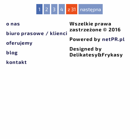
1
2
3
4
z 31
następna
o nas
Wszelkie prawa
zastrzeżone © 2016
biuro prasowe / klienci
Powered by
netPR.pl
oferujemy
Designed by
blog
Delikatesy&Frykasy
kontakt