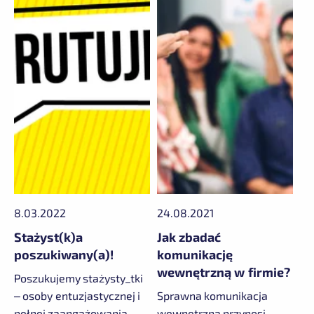
8.03.2022
24.08.2021
Stażyst(k)a
Jak zbadać
poszukiwany(a)!
komunikację
wewnętrzną w firmie?
Poszukujemy stażysty_tki
– osoby entuzjastycznej i
Sprawna komunikacja
pełnej zaangażowania,
wewnętrzna przynosi