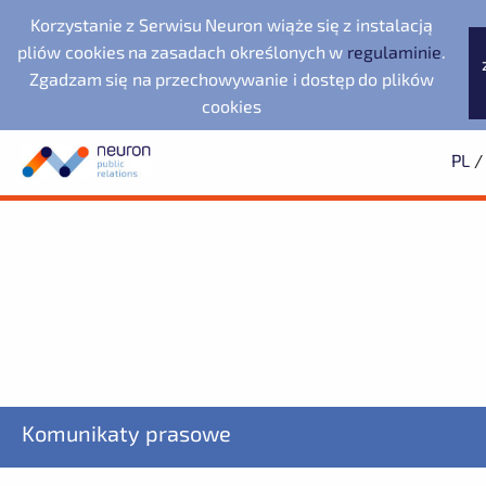
Korzystanie z Serwisu Neuron wiąże się z instalacją
pliów cookies na zasadach określonych w
regulaminie
.
Zgadzam się na przechowywanie i dostęp do plików
cookies
PL
/
Biuro prasowe
Neuron Agencja Public
Evernex Polska
Wyszukiwarka
Archiwum
Subskrypcja
Relations
Dolnośląska Dolina
2025
Dowiedz się pierwszy o wszystkich aktualnościach
2024
2023
starsze
Noventa di Piave
Wodorowa
Designer Outlet
Fundacja Republikańska
ZAPISZ SIĘ
LegacyApp
Komunikaty prasowe