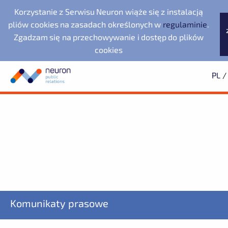
Korzystanie z Serwisu Neuron wiąże się z instalacją
pliów cookies na zasadach określonych w
regulaminie
.
Zgadzam się na przechowywanie i dostęp do plików
cookies
PL
/
Biuro prasowe
Neuron Agencja Public
LegacyApp
Wyszukiwarka
Archiwum
Subskrypcja
Relations
Evernex Polska
2025
Dowiedz się pierwszy o wszystkich aktualnościach
2024
2023
starsze
Noventa di Piave
Fundacja Republikańska
Designer Outlet
ZAPISZ SIĘ
Komunikaty prasowe