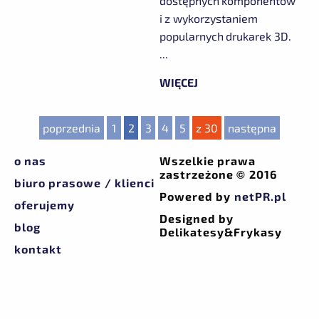
dostępnych komponentów
i z wykorzystaniem
popularnych drukarek 3D.
...
WIĘCEJ
poprzednia
1
2
3
4
5
z 30
następna
o nas
Wszelkie prawa
zastrzeżone © 2016
biuro prasowe / klienci
Powered by
netPR.pl
oferujemy
Designed by
blog
Delikatesy&Frykasy
kontakt