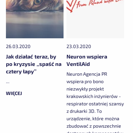
26.03.2020
23.03.2020
Jak działać teraz, by
Neuron wspiera
po kryzysie „spaść na
VentilAid
cztery łapy”
Neuron Agencja PR
...
wspiera pro bono
niezwykły projekt
WIĘCEJ
krakowskich inżynierów -
respirator ostatniej szansy
z drukarki 3D. To
urządzenie, które można
zbudować z powszechnie