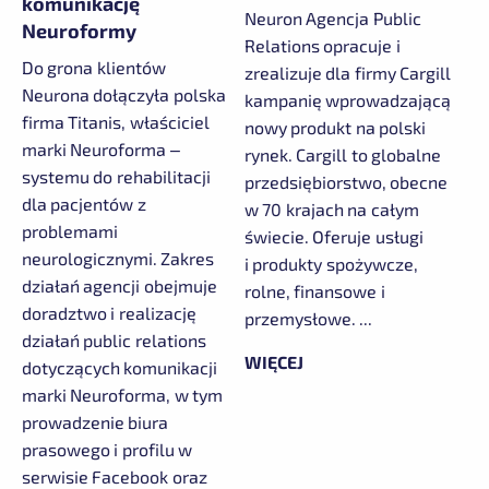
komunikację
Neuron Agencja Public
Neuroformy
Relations opracuje i
Do grona klientów
zrealizuje dla firmy Cargill
Neurona dołączyła polska
kampanię wprowadzającą
firma Titanis, właściciel
nowy produkt na polski
marki Neuroforma –
rynek. Cargill to globalne
systemu do rehabilitacji
przedsiębiorstwo, obecne
dla pacjentów z
w 70 krajach na całym
problemami
świecie. Oferuje usługi
neurologicznymi. Zakres
i produkty spożywcze,
działań agencji obejmuje
rolne, finansowe i
doradztwo i realizację
przemysłowe. ...
działań public relations
WIĘCEJ
dotyczących komunikacji
marki Neuroforma, w tym
prowadzenie biura
prasowego i profilu w
serwisie Facebook oraz