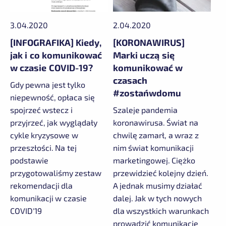
3.04.2020
2.04.2020
[INFOGRAFIKA] Kiedy,
[KORONAWIRUS]
jak i co komunikować
Marki uczą się
w czasie COVID-19?
komunikować w
czasach
Gdy pewna jest tylko
#zostańwdomu
niepewność, opłaca się
spojrzeć wstecz i
Szaleje pandemia
przyjrzeć, jak wyglądały
koronawirusa. Świat na
cykle kryzysowe w
chwilę zamarł, a wraz z
przeszłości. Na tej
nim świat komunikacji
podstawie
marketingowej. Ciężko
przygotowaliśmy zestaw
przewidzieć kolejny dzień.
rekomendacji dla
A jednak musimy działać
komunikacji w czasie
dalej. Jak w tych nowych
COVID'19
dla wszystkich warunkach
prowadzić komunikację