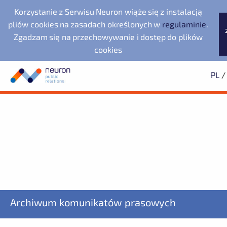
Korzystanie z Serwisu Neuron wiąże się z instalacją
pliów cookies na zasadach określonych w
regulaminie
.
Zgadzam się na przechowywanie i dostęp do plików
cookies
PL
/
Biuro prasowe
Neuron Agencja Public
Evernex Polska
Wyszukiwarka
Archiwum
Subskrypcja
Relations
Fundacja Republikańska
2025
Dowiedz się pierwszy o wszystkich aktualnościach
2024
2023
starsze
Noventa di Piave
LegacyApp
Designer Outlet
ZAPISZ SIĘ
Archiwum komunikatów prasowych