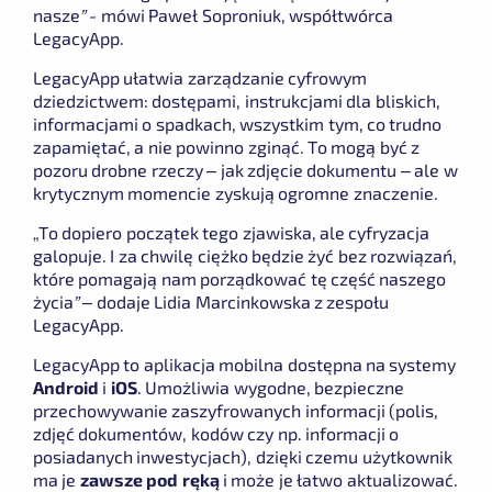
nasze” -
mówi Paweł Soproniuk, współtwórca
LegacyApp.
LegacyApp ułatwia zarządzanie cyfrowym
dziedzictwem: dostępami, instrukcjami dla bliskich,
informacjami o spadkach, wszystkim tym, co trudno
zapamiętać, a nie powinno zginąć. To mogą być z
pozoru drobne rzeczy – jak zdjęcie dokumentu – ale w
krytycznym momencie zyskują ogromne znaczenie.
„
To dopiero początek tego zjawiska, ale cyfryzacja
galopuje. I za chwilę ciężko będzie żyć bez rozwiązań,
które pomagają nam porządkować tę część naszego
życia”
– dodaje Lidia Marcinkowska z zespołu
LegacyApp.
LegacyApp to aplikacja mobilna dostępna na systemy
Android
i
iOS
. Umożliwia wygodne, bezpieczne
przechowywanie zaszyfrowanych informacji (polis,
zdjęć dokumentów, kodów czy np. informacji o
posiadanych inwestycjach), dzięki czemu użytkownik
ma je
zawsze pod ręką
i może je łatwo aktualizować.