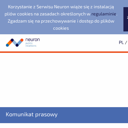
Korzystanie z Serwisu Neuron wiąże się z instalacją
pliów cookies na zasadach określonych w
regulaminie
.
Zgadzam się na przechowywanie i dostęp do plików
cookies
PL
/
Biuro prasowe
Neuron Agencja Public
Evernex Polska
Wyszukiwarka
Archiwum
Subskrypcja
Relations
Dolnośląska Dolina
2025
Dowiedz się pierwszy o wszystkich aktualnościach
2024
2023
starsze
Noventa di Piave
Wodorowa
Designer Outlet
Fundacja Republikańska
ZAPISZ SIĘ
LegacyApp
Komunikat prasowy