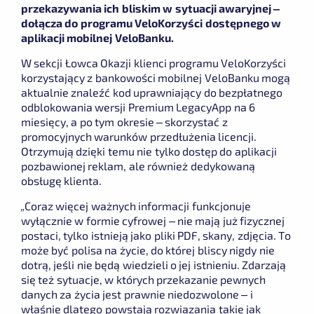
przekazywania ich bliskim w sytuacji awaryjnej –
dołącza do programu VeloKorzyści dostępnego w
aplikacji mobilnej VeloBanku.
W sekcji Łowca Okazji klienci programu VeloKorzyści
korzystający z bankowości mobilnej VeloBanku mogą
aktualnie znaleźć kod uprawniający do bezpłatnego
odblokowania wersji Premium LegacyApp na 6
miesięcy, a po tym okresie – skorzystać z
promocyjnych warunków przedłużenia licencji.
Otrzymują dzięki temu nie tylko dostęp do aplikacji
pozbawionej reklam, ale również dedykowaną
obsługę klienta.
„Coraz więcej ważnych informacji funkcjonuje
wyłącznie w formie cyfrowej – nie mają już fizycznej
postaci, tylko istnieją jako pliki PDF, skany, zdjęcia. To
może być polisa na życie, do której bliscy nigdy nie
dotrą, jeśli nie będą wiedzieli o jej istnieniu. Zdarzają
się też sytuacje, w których przekazanie pewnych
danych za życia jest prawnie niedozwolone – i
właśnie dlatego powstają rozwiązania takie jak