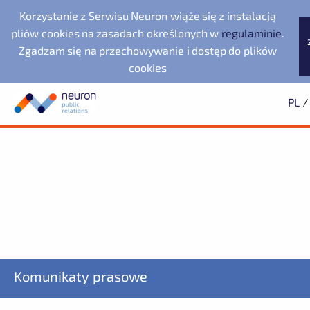
Korzystanie z Serwisu Neuron wiąże się z instalacją
pliów cookies na zasadach określonych w
regulaminie
.
Zgadzam się na przechowywanie i dostęp do plików
cookies
PL
/
Biuro prasowe
Neuron Agencja Public
LegacyApp
Wyszukiwarka
Archiwum
Subskrypcja
Relations
Evernex Polska
2025
Dowiedz się pierwszy o wszystkich aktualnościach
2024
2023
starsze
Noventa di Piave
Fundacja Republikańska
Designer Outlet
ZAPISZ SIĘ
Komunikaty prasowe