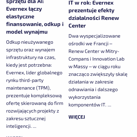
sprzętu dla AI:
IT w rok: Evernex
Evernex łączy
prezentuje efekty
elastyczne
działalności Renew
finansowanie, odkup i
Center
model wynajmu
Dwa wyspecjalizowane
Odkup nieużywanego
ośrodki we Francji –
sprzętu oraz wynajem
Renew Center w Mitry-
infrastruktury na czas,
Compans i Innovation Lab
kiedy jest potrzebna:
w Massy – w ciągu roku
Evernex, lider globalnego
znacząco zwiększyły skalę
rynku third-party
działania w zakresie
maintenance (TPM),
odnawiania i dalszego
prezentuje kompleksową
wykorzystania
ofertę skierowaną do firm
komponentów IT. ...
rozwijających projekty z
WIĘCEJ
zakresu sztucznej
inteligencji. ...