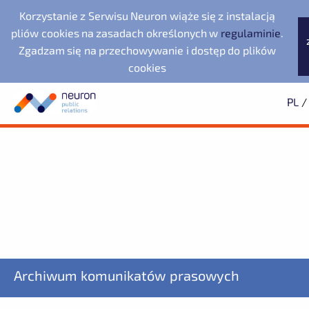
Korzystanie z Serwisu Neuron wiąże się z instalacją
pliów cookies na zasadach określonych w
regulaminie
.
Zgadzam się na przechowywanie i dostęp do plików
cookies
PL
/
Biuro prasowe
Neuron Agencja Public
Noventa di Piave
Wyszukiwarka
Archiwum
Subskrypcja
Relations
Designer Outlet
2025
Dowiedz się pierwszy o wszystkich aktualnościach
2024
2023
starsze
Dolnośląska Dolina
Evernex Polska
Wodorowa
Fundacja Republikańska
ZAPISZ SIĘ
LegacyApp
Archiwum komunikatów prasowych