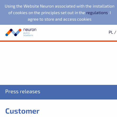
Using the Website Neuron associated with the installation
of cookies on the principles set out in the
regulations
. I
agree to store and access cookies
PL
/
Press office
Neuron Agencja Public
LegacyApp
Search
Archives
Subscription
Relations
Evernex Polska
2025
Learn first about all the news
2024
2023
starsze
Noventa di Piave
Fundacja Republikańska
Designer Outlet
SIGN UP
We also work with:
NuPlays
PKO Bank Polski
Press releases
Customer