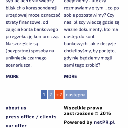
sytuacjach brak wiedzy
odejdziemy - ale czy
bliskich o korespondencji
rozmawiamy o tym... co po
urzędowej może oznaczać
sobie pozostawimy? Czy
straty finansowe: od
nasi bliscy wiedzą gdzie są
zajęcia konta bankowego
ważne dokumenty, kto ma
po egzekucję komorniczą.
dostęp do kont
Na szczęście są
bankowych, jakie decyzje
(bezpłatne) sposoby na
chcielibyśmy, by podjęto,
uniknięcie czarnego
gdy nie będziemy mogli
scenariusza.
sami tego zrobić?
MORE
MORE
1
2
z 2
następna
about us
Wszelkie prawa
zastrzeżone © 2016
press office / clients
Powered by
netPR.pl
our offer