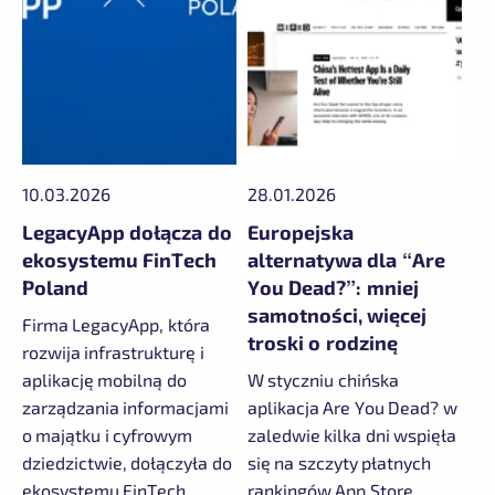
10.03.2026
28.01.2026
LegacyApp dołącza do
Europejska
ekosystemu FinTech
alternatywa dla “Are
Poland
You Dead?”: mniej
samotności, więcej
Firma LegacyApp, która
troski o rodzinę
rozwija infrastrukturę i
aplikację mobilną do
W styczniu chińska
zarządzania informacjami
aplikacja Are You Dead? w
o majątku i cyfrowym
zaledwie kilka dni wspięła
dziedzictwie, dołączyła do
się na szczyty płatnych
ekosystemu FinTech
rankingów App Store,