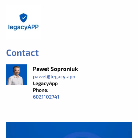
Contact
Paweł Soproniuk
pawel@legacy.app
LegacyApp
Phone:
6021102741