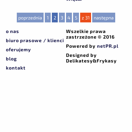
poprzednia
1
2
3
4
5
z 31
następna
o nas
Wszelkie prawa
zastrzeżone © 2016
biuro prasowe / klienci
Powered by
netPR.pl
oferujemy
Designed by
blog
Delikatesy&Frykasy
kontakt