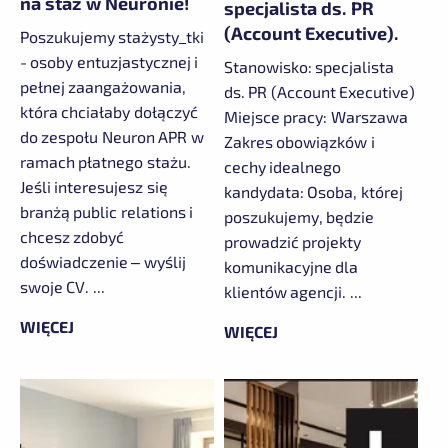
na staż w Neuronie!
specjalista ds. PR
(Account Executive).
Poszukujemy stażysty_tki
- osoby entuzjastycznej i
Stanowisko: specjalista
pełnej zaangażowania,
ds. PR (Account Executive)
która chciałaby dołączyć
Miejsce pracy: Warszawa
do zespołu Neuron APR w
Zakres obowiązków i
ramach płatnego stażu.
cechy idealnego
Jeśli interesujesz się
kandydata: Osoba, której
branżą public relations i
poszukujemy, będzie
chcesz zdobyć
prowadzić projekty
doświadczenie – wyślij
komunikacyjne dla
swoje CV. ...
klientów agencji. ...
WIĘCEJ
WIĘCEJ