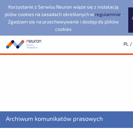
Korzystanie z Serwisu Neuron wiąże się z instalacją
pliów cookies na zasadach określonych w
regulaminie
.
Zgadzam się na przechowywanie i dostęp do plików
cookies
PL
/
Biuro prasowe
Neuron Agencja Public
LegacyApp
Wyszukiwarka
Archiwum
Subskrypcja
Relations
Evernex Polska
2025
Dowiedz się pierwszy o wszystkich aktualnościach
2024
2023
starsze
Noventa di Piave
Fundacja Republikańska
Designer Outlet
ZAPISZ SIĘ
Archiwum komunikatów prasowych