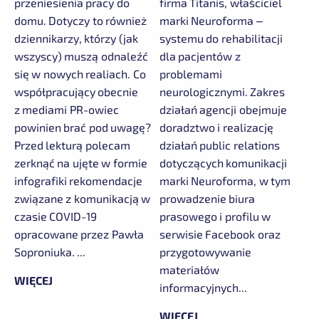
przeniesienia pracy do
firma Titanis, właściciel
domu. Dotyczy to również
marki Neuroforma –
dziennikarzy, którzy (jak
systemu do rehabilitacji
wszyscy) muszą odnaleźć
dla pacjentów z
się w nowych realiach. Co
problemami
współpracujący obecnie
neurologicznymi. Zakres
z mediami PR-owiec
działań agencji obejmuje
powinien brać pod uwagę?
doradztwo i realizację
Przed lekturą polecam
działań public relations
zerknąć na ujęte w formie
dotyczących komunikacji
infografiki rekomendacje
marki Neuroforma, w tym
związane z komunikacją w
prowadzenie biura
czasie COVID-19
prasowego i profilu w
opracowane przez Pawła
serwisie Facebook oraz
Soproniuka. ...
przygotowywanie
materiałów
WIĘCEJ
informacyjnych...
WIĘCEJ