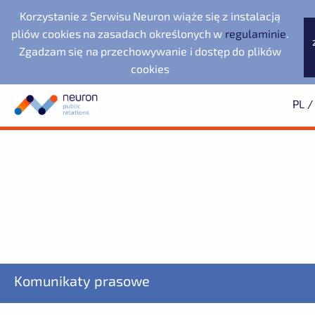
Korzystanie z Serwisu Neuron wiąże się z instalacją
pliów cookies na zasadach określonych w
regulaminie
.
Zgadzam się na przechowywanie i dostęp do plików
cookies
PL
/
Biuro prasowe
Neuron Agencja Public
Evernex Polska
Wyszukiwarka
Archiwum
Subskrypcja
Relations
Dolnośląska Dolina
2025
Dowiedz się pierwszy o wszystkich aktualnościach
2024
2023
starsze
Noventa di Piave
Wodorowa
Designer Outlet
Fundacja Republikańska
ZAPISZ SIĘ
LegacyApp
Komunikaty prasowe