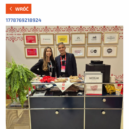
WRÓĆ
1778769218924