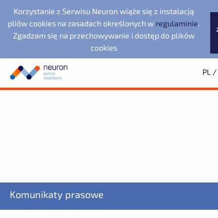
Korzystanie z Serwisu Neuron wiąże się z instalacją
pliów cookies na zasadach określonych w
regulaminie
.
Zgadzam się na przechowywanie i dostęp do plików
cookies
PL
/
Biuro prasowe
Neuron Agencja Public
Evernex Polska
Wyszukiwarka
Archiwum
Subskrypcja
Relations
Fundacja Republikańska
2025
Dowiedz się pierwszy o wszystkich aktualnościach
2024
2023
starsze
Noventa di Piave
LegacyApp
Designer Outlet
ZAPISZ SIĘ
Komunikaty prasowe