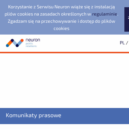
Korzystanie z Serwisu Neuron wiąże się z instalacją
pliów cookies na zasadach określonych w
regulaminie
.
Zgadzam się na przechowywanie i dostęp do plików
cookies
PL
/
Biuro prasowe
Neuron Agencja Public
Noventa di Piave
Wyszukiwarka
Archiwum
Subskrypcja
Relations
Designer Outlet
2025
Dowiedz się pierwszy o wszystkich aktualnościach
2024
2023
starsze
Dolnośląska Dolina
Evernex Polska
Wodorowa
Fundacja Republikańska
ZAPISZ SIĘ
LegacyApp
Komunikaty prasowe