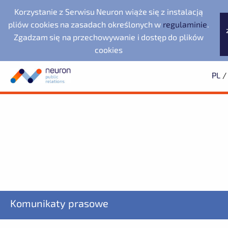
Korzystanie z Serwisu Neuron wiąże się z instalacją
pliów cookies na zasadach określonych w
regulaminie
.
Zgadzam się na przechowywanie i dostęp do plików
cookies
PL
/
Biuro prasowe
Neuron Agencja Public
Evernex Polska
Wyszukiwarka
Archiwum
Subskrypcja
Relations
Dolnośląska Dolina
2025
Dowiedz się pierwszy o wszystkich aktualnościach
2024
2023
starsze
Noventa di Piave
Wodorowa
Designer Outlet
Fundacja Republikańska
ZAPISZ SIĘ
LegacyApp
Komunikaty prasowe