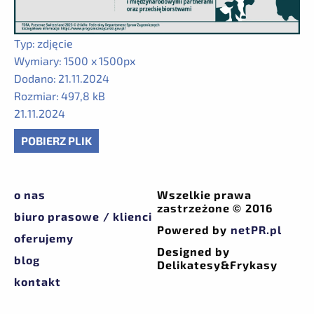
Typ:
zdjęcie
Wymiary:
1500 x 1500px
Dodano:
21.11.2024
Rozmiar:
497,8 kB
21.11.2024
POBIERZ PLIK
o nas
Wszelkie prawa
zastrzeżone © 2016
biuro prasowe / klienci
Powered by
netPR.pl
oferujemy
Designed by
blog
Delikatesy&Frykasy
kontakt