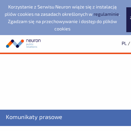
Korzystanie z Serwisu Neuron wiąże się z instalacją
pliów cookies na zasadach określonych w
regulaminie
.
Zgadzam się na przechowywanie i dostęp do plików
cookies
PL
/
Biuro prasowe
Neuron Agencja Public
Evernex Polska
Wyszukiwarka
Archiwum
Subskrypcja
Relations
Fundacja Republikańska
2025
Dowiedz się pierwszy o wszystkich aktualnościach
2024
2023
starsze
Noventa di Piave
LegacyApp
Designer Outlet
ZAPISZ SIĘ
Komunikaty prasowe