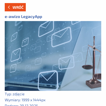
WRÓĆ
e-awizo LegacyApp
Typ:
zdjęcie
Wymiary:
1999 x 1444px
Dodano:
29.12.2025