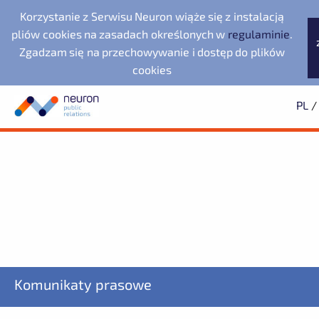
Korzystanie z Serwisu Neuron wiąże się z instalacją
pliów cookies na zasadach określonych w
regulaminie
.
Zgadzam się na przechowywanie i dostęp do plików
cookies
PL
/
Biuro prasowe
Neuron Agencja Public
Evernex Polska
Wyszukiwarka
Archiwum
Subskrypcja
Relations
Fundacja Republikańska
2025
Dowiedz się pierwszy o wszystkich aktualnościach
2024
2023
starsze
Noventa di Piave
LegacyApp
Designer Outlet
ZAPISZ SIĘ
Komunikaty prasowe