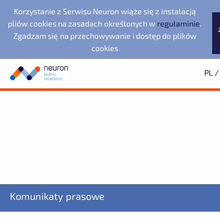
Korzystanie z Serwisu Neuron wiąże się z instalacją
pliów cookies na zasadach określonych w
regulaminie
.
Zgadzam się na przechowywanie i dostęp do plików
cookies
PL
/
Biuro prasowe
Neuron Agencja Public
Evernex Polska
Wyszukiwarka
Archiwum
Subskrypcja
Relations
Fundacja Republikańska
2025
Dowiedz się pierwszy o wszystkich aktualnościach
2024
2023
starsze
Noventa di Piave
LegacyApp
Designer Outlet
ZAPISZ SIĘ
Komunikaty prasowe