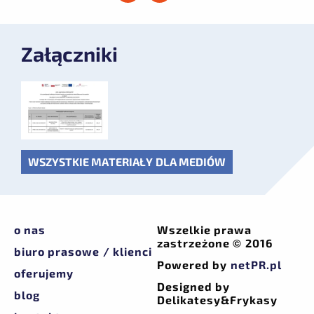
Załączniki
WSZYSTKIE MATERIAŁY DLA MEDIÓW
o nas
Wszelkie prawa
zastrzeżone © 2016
biuro prasowe / klienci
Powered by
netPR.pl
oferujemy
Designed by
blog
Delikatesy&Frykasy