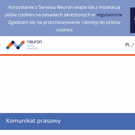
Korzystanie z Serwisu Neuron wiąże się z instalacją
pliów cookies na zasadach określonych w
regulaminie
.
Zgadzam się na przechowywanie i dostęp do plików
cookies
PL
/
Biuro prasowe
Neuron Agencja Public
Noventa di Piave
Wyszukiwarka
Archiwum
Subskrypcja
Relations
Designer Outlet
2025
Dowiedz się pierwszy o wszystkich aktualnościach
2024
2023
starsze
Dolnośląska Dolina
Evernex Polska
Wodorowa
Fundacja Republikańska
ZAPISZ SIĘ
LegacyApp
Komunikat prasowy