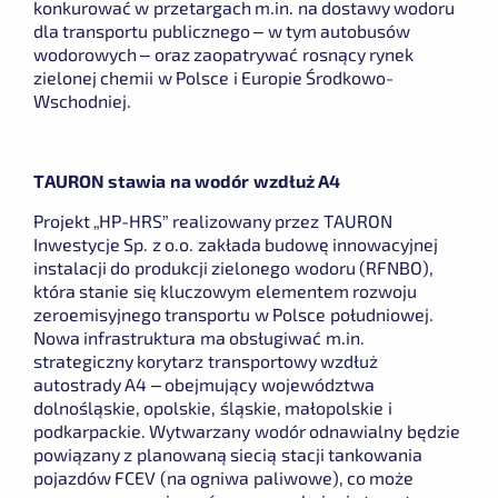
konkurować w przetargach m.in. na dostawy wodoru
dla transportu publicznego – w tym autobusów
wodorowych – oraz zaopatrywać rosnący rynek
zielonej chemii w Polsce i Europie Środkowo-
Wschodniej.
TAURON stawia na wodór wzdłuż A4
Projekt „HP-HRS” realizowany przez TAURON
Inwestycje Sp. z o.o. zakłada budowę innowacyjnej
instalacji do produkcji zielonego wodoru (RFNBO),
która stanie się kluczowym elementem rozwoju
zeroemisyjnego transportu w Polsce południowej.
Nowa infrastruktura ma obsługiwać m.in.
strategiczny korytarz transportowy wzdłuż
autostrady A4 – obejmujący województwa
dolnośląskie, opolskie, śląskie, małopolskie i
podkarpackie. Wytwarzany wodór odnawialny będzie
powiązany z planowaną siecią stacji tankowania
pojazdów FCEV (na ogniwa paliwowe), co może