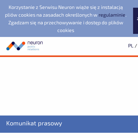
Korzystanie z Serwisu Neuron wiąże się z instalacją
pliów cookies na zasadach określonych w
regulaminie
.
Zgadzam się na przechowywanie i dostęp do plików
cookies
PL
/
Biuro prasowe
Neuron Agencja Public
Noventa di Piave
Wyszukiwarka
Archiwum
Subskrypcja
Relations
Designer Outlet
2025
Dowiedz się pierwszy o wszystkich aktualnościach
2024
2023
starsze
Dolnośląska Dolina
Evernex Polska
Wodorowa
Fundacja Republikańska
ZAPISZ SIĘ
LegacyApp
Komunikat prasowy