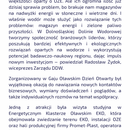
większości oparty o OZE. Ale ich ogromna ilość już
dzisiaj sprawia problem, bo brakuje nam magazynów
na nadwyżki energii w słoneczne i wietrzne dni. I
właśnie wodór może służyć jako rozwiązanie tych
problemów: magazyn energii i zielone paliwo
przyszłości. W Dolnośląskiej Dolinie Wodorowej
tworzymy społeczność branżowych liderów, którzy
poszukują bardziej efektywnych i ekologicznych
rozwiązań opartych na wodorze i wykorzystują
potencjał badawczo-naukowy regionu, dając impuls
nowym inwestycjom
– powiedział Radosław Żydok,
wiceprezes Zarządu DDW.
Zorganizowany w Gaju Oławskim Dzień Otwarty był
wyjątkową okazją do nawiązania nowych kontaktów
biznesowych, wymiany doświadczeń i poglądów, a
także indywidualnych rozmów na temat współpracy.
Jedną z atrakcji była wizyta studyjna w
Energetycznym Klasterze Oławskim EKO, która
obejmowała zwiedzanie terenu EKO, instalacji OZE
oraz hali produkcyjnej firmy Promet-Plast, operatora