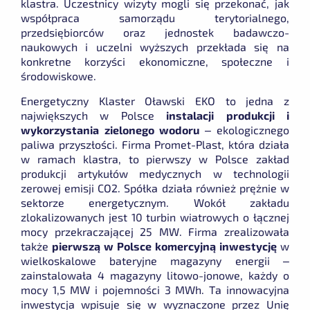
klastra. Uczestnicy wizyty mogli się przekonać, jak
współpraca samorządu terytorialnego,
przedsiębiorców oraz jednostek badawczo-
naukowych i uczelni wyższych przekłada się na
konkretne korzyści ekonomiczne, społeczne i
środowiskowe.
Energetyczny Klaster Oławski EKO to jedna z
największych w Polsce
instalacji produkcji i
wykorzystania zielonego wodoru
– ekologicznego
paliwa przyszłości. Firma Promet-Plast, która działa
w ramach klastra, to pierwszy w Polsce zakład
produkcji artykułów medycznych w technologii
zerowej emisji CO2. Spółka działa również prężnie w
sektorze energetycznym. Wokół zakładu
zlokalizowanych jest 10 turbin wiatrowych o łącznej
mocy przekraczającej 25 MW. Firma zrealizowała
także
pierwszą w Polsce komercyjną inwestycję
w
wielkoskalowe bateryjne magazyny energii –
zainstalowała 4 magazyny litowo-jonowe, każdy o
mocy 1,5 MW i pojemności 3 MWh. Ta innowacyjna
inwestycja wpisuje się w wyznaczone przez Unię