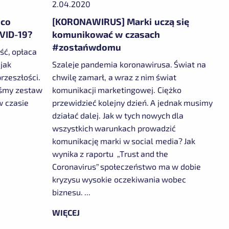
2.04.2020
 co
[KORONAWIRUS] Marki uczą się
VID-19?
komunikować w czasach
#zostańwdomu
ść, opłaca
 jak
Szaleje pandemia koronawirusa. Świat na
rzeszłości.
chwilę zamarł, a wraz z nim świat
iśmy zestaw
komunikacji marketingowej. Ciężko
w czasie
przewidzieć kolejny dzień. A jednak musimy
działać dalej. Jak w tych nowych dla
wszystkich warunkach prowadzić
komunikację marki w social media? Jak
wynika z raportu „Trust and the
Coronavirus” społeczeństwo ma w dobie
kryzysu wysokie oczekiwania wobec
biznesu. ...
WIĘCEJ