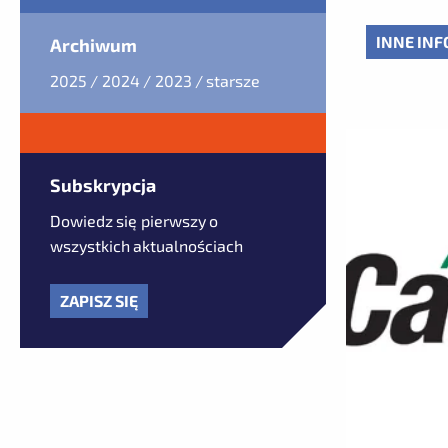
INNE INF
Archiwum
2025
2024
2023
starsze
Subskrypcja
Dowiedz się pierwszy o
wszystkich aktualnościach
ZAPISZ SIĘ