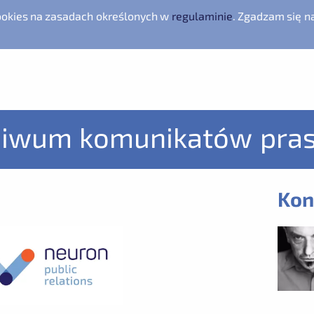
cookies na zasadach określonych w
regulaminie
. Zgadzam się n
hiwum komunikatów pra
Kon