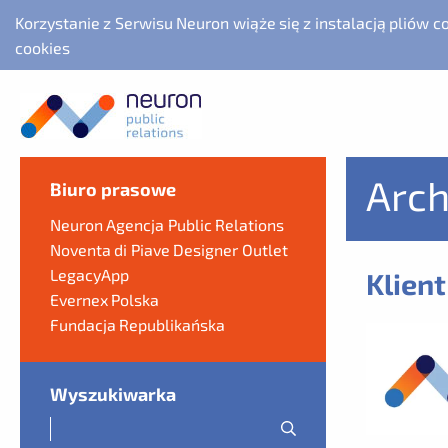
Korzystanie z Serwisu Neuron wiąże się z instalacją pliów 
cookies
Arc
Biuro prasowe
Neuron Agencja Public Relations
Noventa di Piave Designer Outlet
LegacyApp
Klient
Evernex Polska
Fundacja Republikańska
Wyszukiwarka