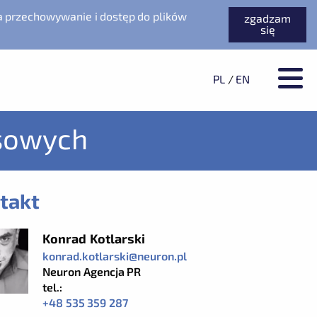
a przechowywanie i dostęp do plików
zgadzam
się
PL
/
EN
sowych
takt
Konrad Kotlarski
konrad.kotlarski@neuron.pl
Neuron Agencja PR
tel.:
+48 535 359 287