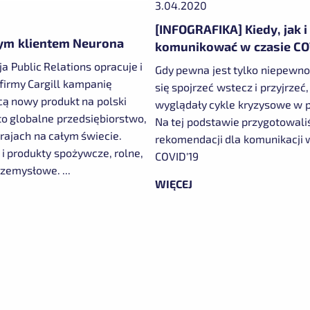
3.04.2020
[INFOGRAFIKA] Kiedy, jak i
wym klientem Neurona
komunikować w czasie CO
a Public Relations opracuje i
Gdy pewna jest tylko niepewno
 firmy Cargill kampanię
się spojrzeć wstecz i przyjrzeć,
ą nowy produkt na polski
wyglądały cykle kryzysowe w p
 to globalne przedsiębiorstwo,
Na tej podstawie przygotowal
rajach na całym świecie.
rekomendacji dla komunikacji 
 i produkty spożywcze, rolne,
COVID'19
rzemysłowe. ...
WIĘCEJ